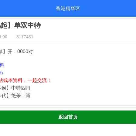
香港精华区
鹊起】单双中特
:00
3177461
单
】开：0000对
资料
m
站或本资料，一起交流！
不侯】中特四肖
年代】绝杀二肖
返回首页