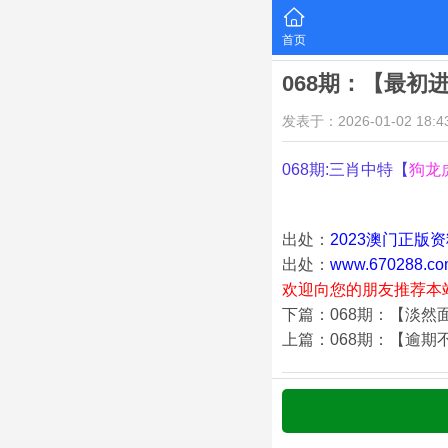
首页
068期：【最初
发表于：2026-01-02 18:43
068期:三肖中特【
狗龙
出处：
2023澳门正版
出处：
www.670288.co
欢迎向您的朋友推荐本
下篇：068期：【淡然
上篇：068期：【逾期